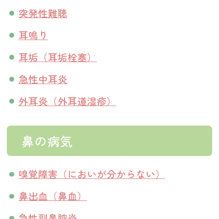
突発性難聴
耳鳴り
耳垢（耳垢栓塞）
急性中耳炎
外耳炎（外耳道湿疹）
鼻の病気
嗅覚障害（においが分からない）
鼻出血（鼻血）
急性副鼻腔炎