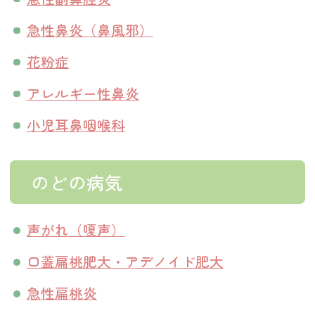
急性鼻炎（鼻風邪）
花粉症
アレルギー性鼻炎
小児耳鼻咽喉科
のどの病気
声がれ（嗄声）
口蓋扁桃肥大・アデノイド肥大
急性扁桃炎