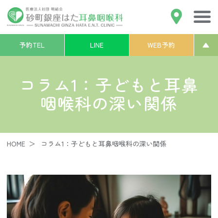
アクセス
砂町銀座はた耳鼻咽喉科
予約TEL
LINE
WEB予約
▲
コラム1：子どもと耳鼻
咽喉科の深い関係
HOME
コラム1：子どもと耳鼻咽喉科の深い関係