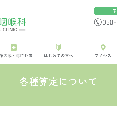
予
砂町銀座はた耳鼻咽喉科
050-
療内容・専門外来
はじめての方へ
アクセス
各種算定について